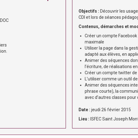
Objectifs :
Découvrir les usage
CDI et lors de séances pédagogi
-SIDOC
Contenus, démarches et modal
Créer un compte Facebook 
maximale
tiers
Utiliser la page dans la ges
tion.
adapté aux élèves, en appl
Animer des séquences dont 
l’écriture, de réalisations 
Créer un compte twitter de
L’utiliser comme un outil de
Animer des séquences interd
phrase courte), la communic
avec d’autres classes pour 
Date :
jeudi 26 février 2015
Lieu :
ISFEC Saint Joseph Mont