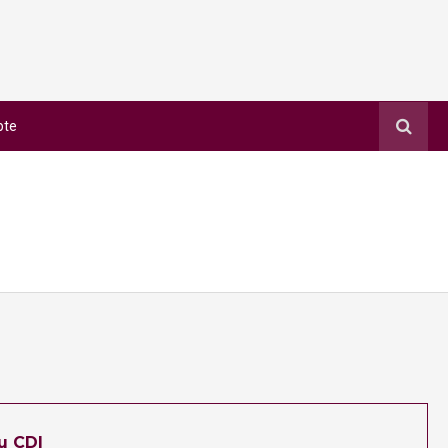
pte
u CDI